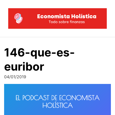
Saltar
al
contenido
146-que-es-
euribor
04/01/2019