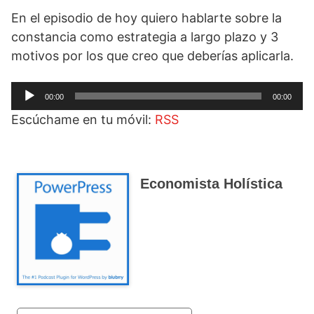
En el episodio de hoy quiero hablarte sobre la
constancia como estrategia a largo plazo y 3
motivos por los que creo que deberías aplicarla.
Reproductor
00:00
00:00
de
Escúchame en tu móvil:
RSS
audio
Economista Holística