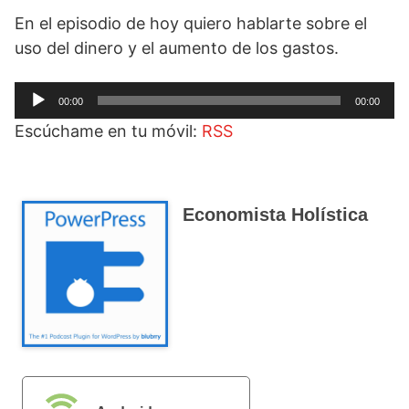
En el episodio de hoy quiero hablarte sobre el
uso del dinero y el aumento de los gastos.
Reproductor
00:00
00:00
de
Escúchame en tu móvil:
RSS
audio
Economista Holística