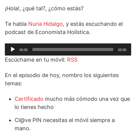
¡Hola!, ¿qué tal?, ¿cómo estás?
Te habla
Nuria Hidalgo
, y estás escuchando el
podcast de Economista Holística.
Reproductor
00:00
00:00
de
Escúchame en tu móvil:
RSS
audio
En el episodio de hoy, nombro los siguientes
temas:
Certificado
mucho más cómodo una vez que
lo tienes hecho
Cl@ve PIN necesitas el móvil siempre a
mano.