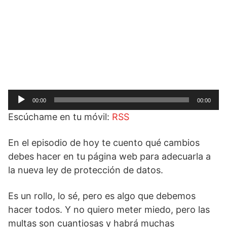
Reproductor
00:00
00:00
de
Escúchame en tu móvil:
RSS
audio
En el episodio de hoy te cuento qué cambios
debes hacer en tu página web para adecuarla a
la nueva ley de protección de datos.
Es un rollo, lo sé, pero es algo que debemos
hacer todos. Y no quiero meter miedo, pero las
multas son cuantiosas y habrá muchas