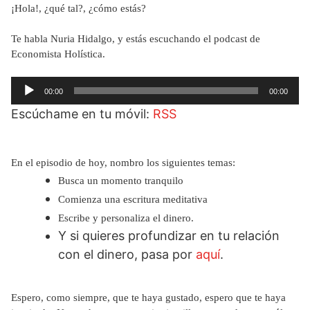
¡Hola!, ¿qué tal?, ¿cómo estás?
Te habla Nuria Hidalgo, y estás escuchando el podcast de
Economista Holística.
Reproductor
00:00
00:00
de
Escúchame en tu móvil:
RSS
audio
En el episodio de hoy, nombro los siguientes temas:
Busca un momento tranquilo
Comienza una escritura meditativa
Escribe y personaliza el dinero.
Y si quieres profundizar en tu relación
con el dinero, pasa por
aquí
.
Espero, como siempre, que te haya gustado, espero que te haya