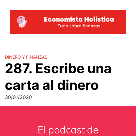
Saltar
al
contenido
DINERO Y FINANZAS
287. Escribe una
carta al dinero
30/01/2020