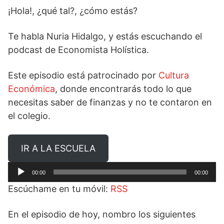
¡Hola!, ¿qué tal?, ¿cómo estás?
Te habla Nuria Hidalgo, y estás escuchando el
podcast de Economista Holística.
Este episodio está patrocinado por
Cultura
Económica
, donde encontrarás todo lo que
necesitas saber de finanzas y no te contaron en
el colegio.
IR A LA ESCUELA
Reproductor
00:00
00:00
de
Escúchame en tu móvil:
RSS
audio
En el episodio de hoy, nombro los siguientes