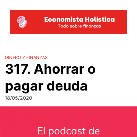
Saltar
al
contenido
DINERO Y FINANZAS
317. Ahorrar o
pagar deuda
18/05/2020