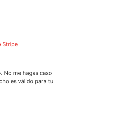
disminuir
el
volumen.
 Stripe
do. No me hagas caso
dicho es válido para tu