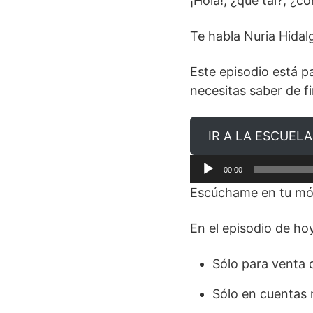
¡Hola!, ¿qué tal?, ¿c
Te habla Nuria Hidal
Este episodio está 
necesitas saber de f
IR A LA ESCUELA
Reproductor
00:00
de
Escúchame en tu mó
audio
En el episodio de ho
Sólo para venta 
Sólo en cuentas