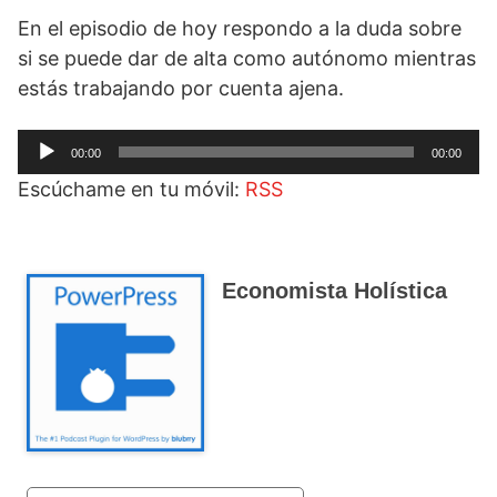
En el episodio de hoy respondo a la duda sobre
si se puede dar de alta como autónomo mientras
estás trabajando por cuenta ajena.
Reproductor
00:00
00:00
de
Escúchame en tu móvil:
RSS
audio
Economista Holística