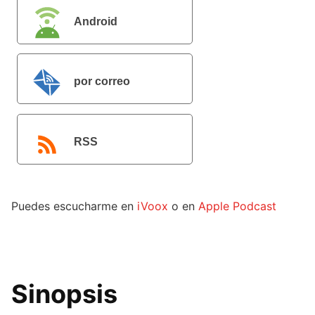
Android
por correo
electrónico
RSS
Puedes escucharme en
iVoox
o en
Apple Podcast
Sinopsis