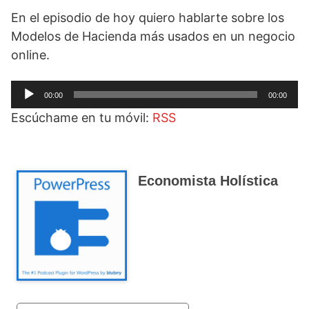
En el episodio de hoy quiero hablarte sobre los
Modelos de Hacienda más usados en un negocio
online.
Reproductor
00:00
00:00
de
Escúchame en tu móvil:
RSS
audio
Economista Holística