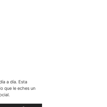
ía a día. Esta
o que le eches un
cial.
Utiliza