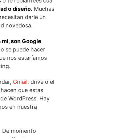
 o te replantees cuál
ad o diseño.
Muchas
necesitan darle un
dad novedosa.
a mí, son Google
do se puede hacer
que nos estaríamos
ing.
ndar,
Gmail
, drive o el
 hacen que estas
de WordPress. Hay
mos en nuestra
. De momento