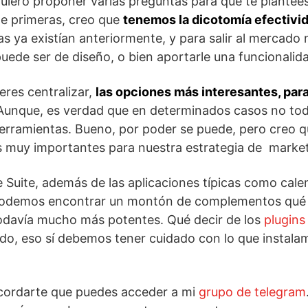
quiero proponer varias preguntas para que te plantees
De primeras, creo que
tenemos la dicotomía efectivid
s ya existían anteriormente, y para salir al mercado 
puede ser de diseño, o bien aportarle una funcionali
ieres centralizar,
las opciones más interesantes, par
 Aunque, es verdad que en determinados casos no to
herramientas. Bueno, por poder se puede, pero creo 
 muy importantes para nuestra estrategia de market
e Suite, además de las aplicaciones típicas como cale
 podemos encontrar un montón de complementos qué
odavía mucho más potentes. Qué decir de los
plugins
do, eso sí debemos tener cuidado con lo que instala
ecordarte que puedes acceder a mi
grupo de telegram