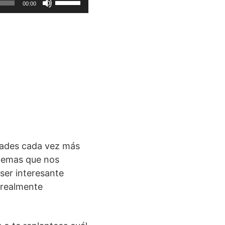
00:00
las
teclas
de
flecha
arriba/abajo
para
aumentar
o
disminuir
el
volumen.
dades cada vez más
blemas que nos
 ser interesante
 realmente