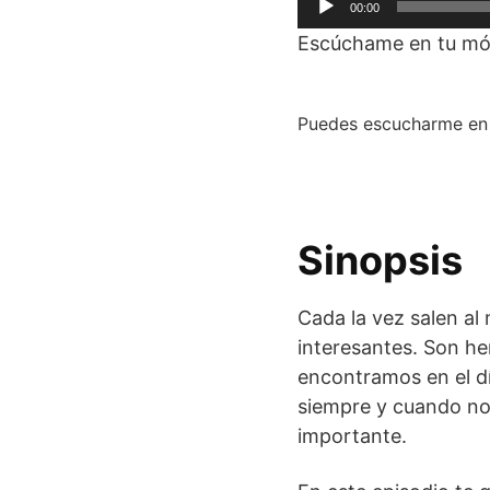
00:00
de
Escúchame en tu mó
audio
Puedes escucharme e
Sinopsis
Cada la vez salen a
interesantes. Son h
encontramos en el dí
siempre y cuando no 
importante.